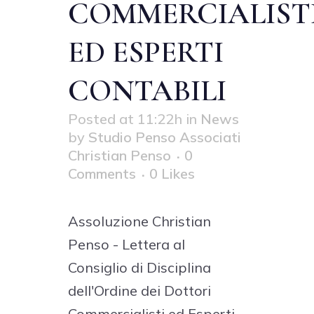
COMMERCIALIST
ED ESPERTI
CONTABILI
Posted at 11:22h
in
News
by
Studio Penso Associati
Christian Penso
0
Comments
0
Likes
Assoluzione Christian
Penso - Lettera al
Consiglio di Disciplina
dell'Ordine dei Dottori
Commercialisti ed Esperti