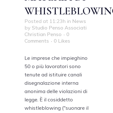
WHISTLEBLOWIN
Posted at 11:23h
in
News
by
Studio Penso Associati
Christian Penso
0
Comments
0
Likes
Le imprese che impieghino
50 o più lavoratori sono
tenute ad istituire canali
disegnalazione interna
anonima delle violazioni di
legge. È il cosiddetto
whistleblowing ("suonare il