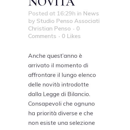
NOVITÀ
Posted at 16:29h
in
News
by
Studio Penso Associati
Christian Penso
0
Comments
0
Likes
Anche quest’anno è
arrivato il momento di
affrontare il lungo elenco
delle novità introdotte
dalla Legge di Bilancio.
Consapevoli che ognuno
ha priorità diverse e che
non esiste una selezione