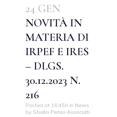
24 GEN
NOVITÀ IN
MATERIA DI
IRPEF E IRES
– DLGS.
30.12.2023 N.
216
Posted at 16:45h
in
News
by
Studio Penso Associati