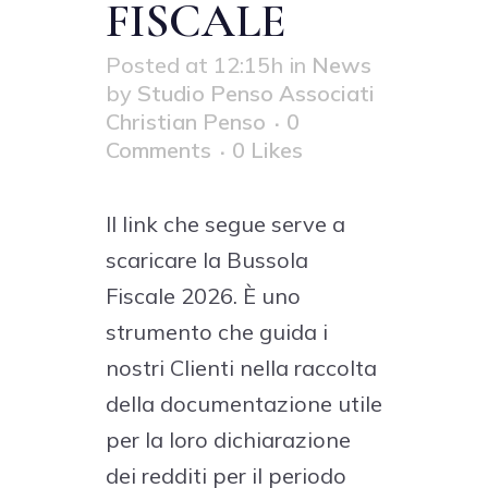
FISCALE
Posted at 12:15h
in
News
by
Studio Penso Associati
Christian Penso
0
Comments
0
Likes
Il link che segue serve a
scaricare la Bussola
Fiscale 2026. È uno
strumento che guida i
nostri Clienti nella raccolta
della documentazione utile
per la loro dichiarazione
dei redditi per il periodo