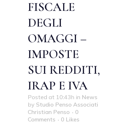
FISCALE
DEGLI
OMAGGI –
IMPOSTE
SUI REDDITI,
IRAP E IVA
Posted at 10:43h
in
News
by
Studio Penso Associati
Christian Penso
0
Comments
0
Likes