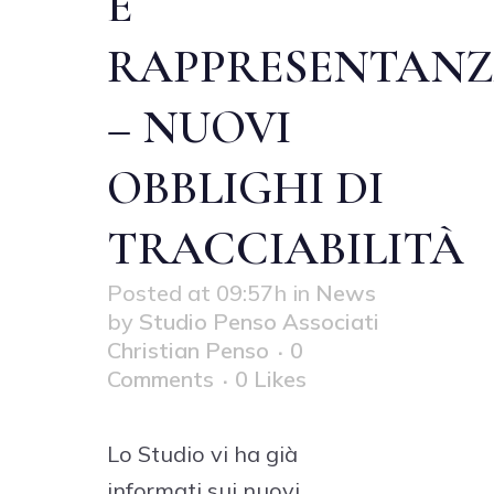
E
RAPPRESENTAN
– NUOVI
OBBLIGHI DI
TRACCIABILITÀ
Posted at 09:57h
in
News
by
Studio Penso Associati
Christian Penso
0
Comments
0
Likes
Lo Studio vi ha già
informati sui nuovi