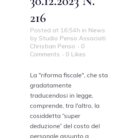
30.12.2023 N.
216
Posted at 16:54h
in
News
by
Studio Penso Associati
Christian Penso
0
Comments
0
Likes
La "riforma fiscale", che sta
gradatamente
traducendosi in legge,
comprende, tra l'altro, la
cosiddetta “super
deduzione” del costo del
personale assunto a