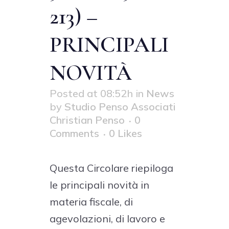
213) –
PRINCIPALI
NOVITÀ
Posted at 08:52h
in
News
by
Studio Penso Associati
Christian Penso
0
Comments
0
Likes
Questa Circolare riepiloga
le principali novità in
materia fiscale, di
agevolazioni, di lavoro e