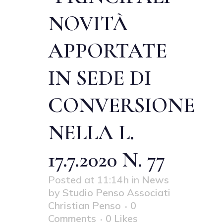
NOVITÀ
APPORTATE
IN SEDE DI
CONVERSIONE
NELLA L.
17.7.2020 N. 77
Posted at 11:14h
in
News
by
Studio Penso Associati
Christian Penso
0
Comments
0
Likes