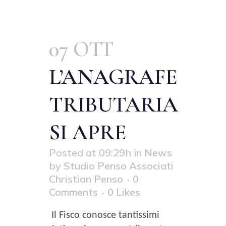
07 OTT
L’ANAGRAFE
TRIBUTARIA
SI APRE
Posted at 09:29h
in
News
by
Studio Penso Associati
Christian Penso
0
Comments
0
Likes
Il Fisco conosce tantissimi