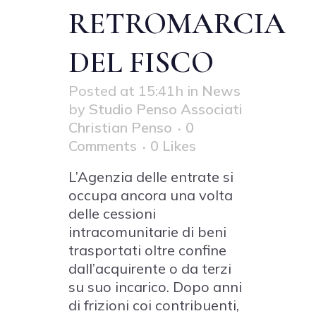
RETROMARCIA
DEL FISCO
Posted at 15:41h
in
News
by
Studio Penso Associati
Christian Penso
0
Comments
0
Likes
L’Agenzia delle entrate si
occupa ancora una volta
delle cessioni
intracomunitarie di beni
trasportati oltre confine
dall’acquirente o da terzi
su suo incarico. Dopo anni
di frizioni coi contribuenti,