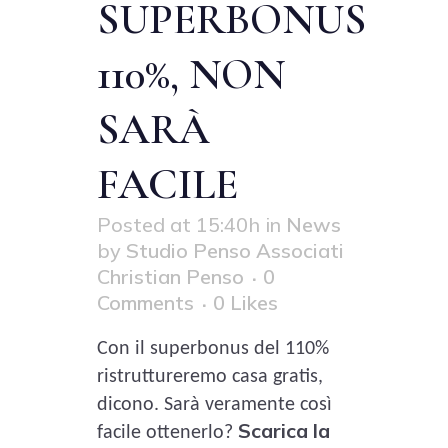
SUPERBONUS
110%, NON
SARÀ
FACILE
Posted at 15:40h
in
News
by
Studio Penso Associati
Christian Penso
0
Comments
0
Likes
Con il superbonus del 110%
ristruttureremo casa gratis,
dicono.
Sarà veramente così
Scarica la
facile ottenerlo?