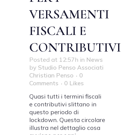
VERSAMENTI
FISCALI E
CONTRIBUTIVI
Posted at 12:57h
in
News
by
Studio Penso Associati
Christian Penso
0
Comments
0
Likes
Quasi tutti i termini fiscali
e contributivi slittano in
questo periodo di
lockdown. Questa circolare
illustra nel dettaglio cosa