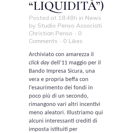
“LIQUIDITÀ”)
Posted at 18:48h
in
News
by
Studio Penso Associati
Christian Penso
0
Comments
0
Likes
Archiviato con amarezza il
click day
dell’11 maggio per il
Bando Impresa Sicura, una
vera e propria beffa con
l'esaurimento dei fondi in
poco più di un secondo,
rimangono vari altri incentivi
meno aleatori. Illustriamo qui
alcuni interessanti crediti di
imposta istituiti per