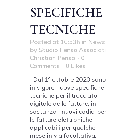
SPECIFICHE
TECNICHE
Posted at 10:53h
in
News
by
Studio Penso Associati
Christian Penso
0
Comments
0
Likes
Dal 1° ottobre 2020 sono
in vigore nuove specifiche
tecniche per il tracciato
digitale delle fatture, in
sostanza i nuovi codici per
le fatture elettroniche,
applicabili per qualche
mese in via facoltativa.