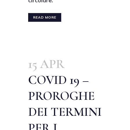
circolare.
READ MORE
15 APR
COVID 19 –
PROROGHE
DEI TERMINI
PER I