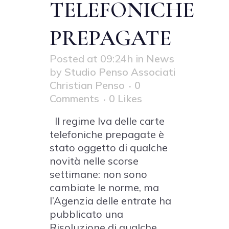
TELEFONICHE
PREPAGATE
Posted at 09:24h
in
News
by
Studio Penso Associati
Christian Penso
0
Comments
0
Likes
Il regime Iva delle carte
telefoniche prepagate è
stato oggetto di qualche
novità nelle scorse
settimane: non sono
cambiate le norme, ma
l’Agenzia delle entrate ha
pubblicato una
Risoluzione di qualche