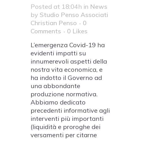
Posted at 18:04h
in
News
by
Studio Penso Associati
Christian Penso
0
Comments
0
Likes
L’emergenza Covid-19 ha
evidenti impatti su
innumerevoli aspetti della
nostra vita economica, e
ha indotto il Governo ad
una abbondante
produzione normativa.
Abbiamo dedicato
precedenti informative agli
interventi più importanti
(liquidità e proroghe dei
versamenti per citarne