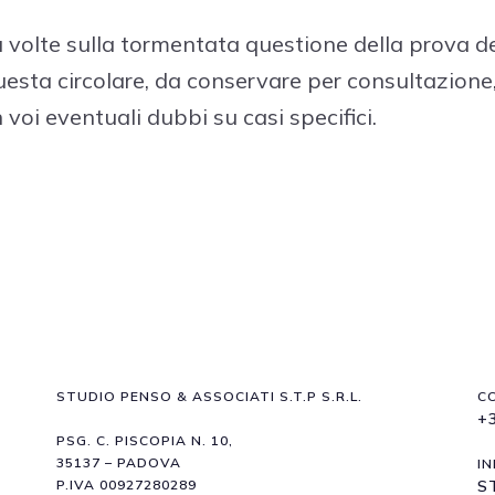
 volte sulla tormentata questione della prova dell
uesta circolare, da conservare per consultazione,
voi eventuali dubbi su casi specifici.
STUDIO PENSO & ASSOCIATI S.T.P S.R.L.
C
+
PSG. C. PISCOPIA N. 10,
35137 – PADOVA
IN
P.IVA 00927280289
S