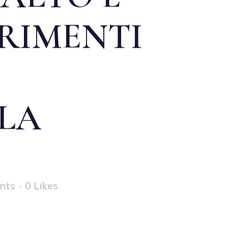
ARIMENTI
LLA
nts
0
Likes