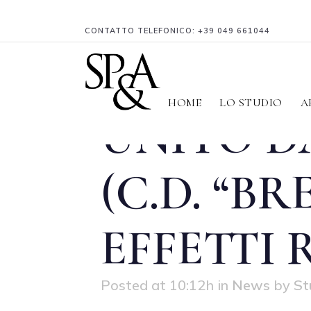
CONTATTO TELEFONICO:
+39 049 661044
18 FEB
US
HOME
LO STUDIO
A
UNITO D
(C.D. “BR
EFFETTI
Posted at 10:12h
in
News
by
St