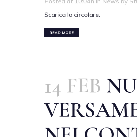
Posted at 10:04h
in
News
by
St
Scarica la circolare.
READ MORE
14 FEB
NU
VERSAME
NEI CON