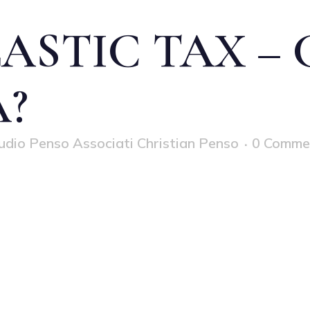
ASTIC TAX – 
?
udio Penso Associati Christian Penso
0 Comme