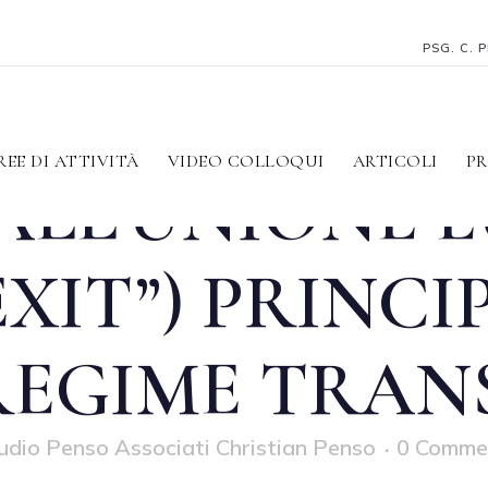
PSG. C. 
CITA DEL RE
REE DI ATTIVITÀ
VIDEO COLLOQUI
ARTICOLI
PR
ALL’UNIONE 
EXIT”) PRINCI
 REGIME TRAN
udio Penso Associati Christian Penso
0 Comme