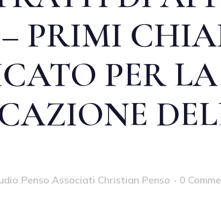
 – PRIMI CHI
ICATO PER LA
ICAZIONE DE
udio Penso Associati Christian Penso
0 Comme