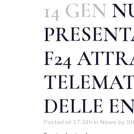
14 GEN
N
PRESENT
F24 ATTR
TELEMAT
DELLE E
Posted at 17:34h
in
News
by
St