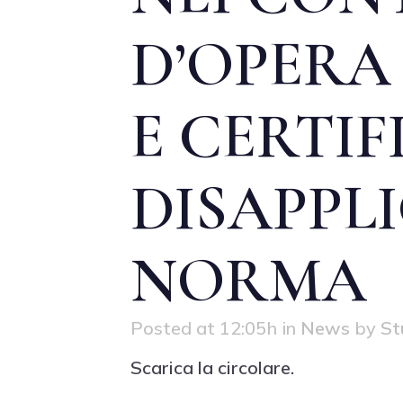
D’OPERA
E CERTIF
DISAPPL
NORMA
Posted at 12:05h
in
News
by
St
Scarica la circolare.