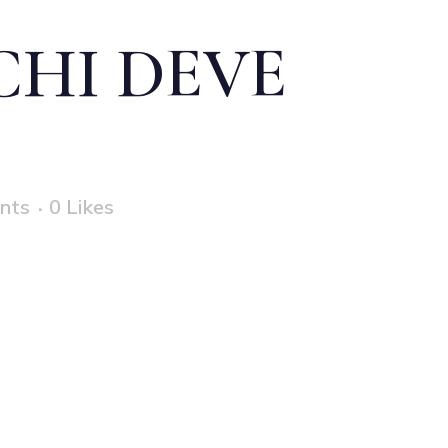
CHI DEVE
nts
0
Likes