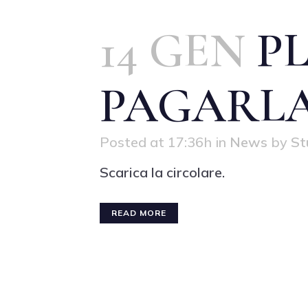
14 GEN
PL
PAGARLA
Posted at 17:36h
in
News
by
St
Scarica la circolare.
READ MORE