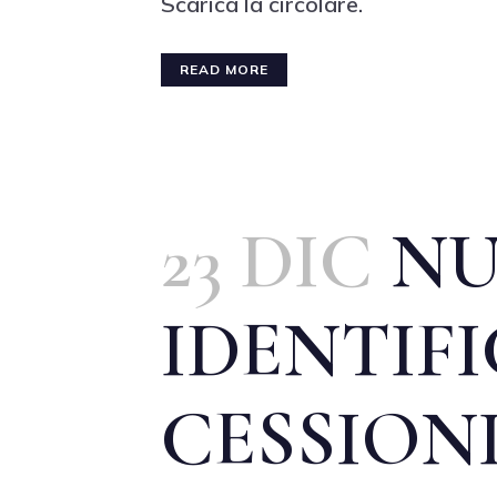
Scarica la circolare.
READ MORE
23 DIC
NU
IDENTIFI
CESSION