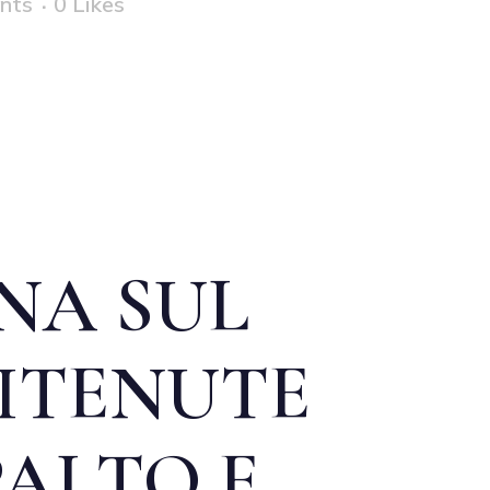
nts
0
Likes
NA SUL
ITENUTE
PALTO E