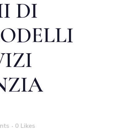
I DI
MODELLI
IZI
NZIA
nts
0
Likes