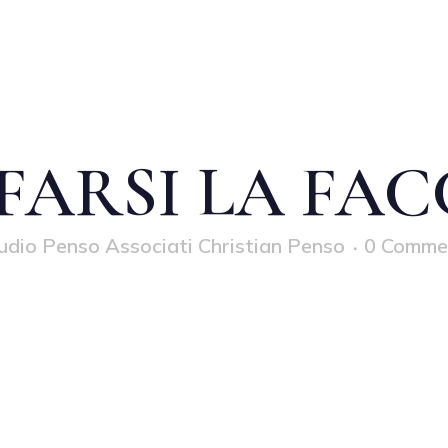
FARSI LA FA
udio Penso Associati Christian Penso
0 Comme