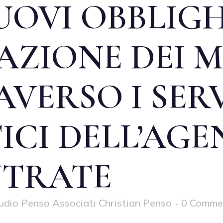
UOVI OBBLIGH
AZIONE DEI 
AVERSO I SERV
ICI DELL’AGE
NTRATE
udio Penso Associati Christian Penso
0 Comme