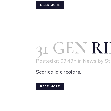
READ MORE
31 GEN
RI
Posted at 09:49h
in
News
by
St
Scarica la circolare.
READ MORE