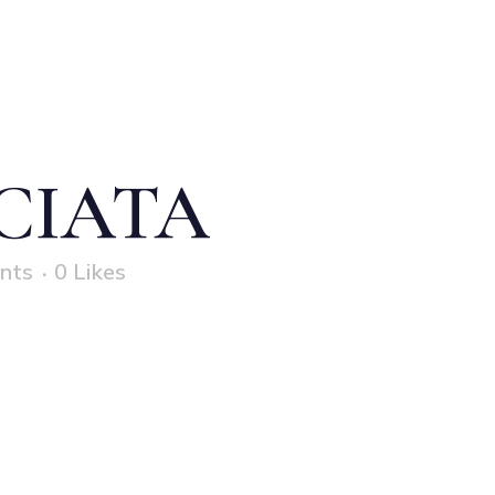
CCIATA
nts
0
Likes