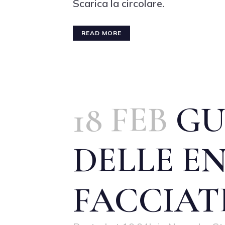
Scarica la circolare.
READ MORE
18 FEB
GU
DELLE E
FACCIAT