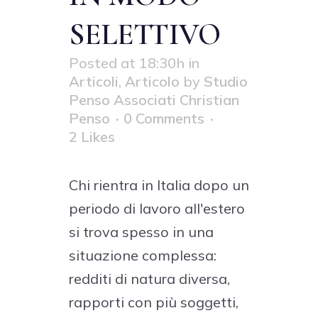
SELETTIVO
Posted at 18:30h
in
Articoli
,
Articolo
by
Studio
Penso Associati Christian
Penso
0 Comments
2
Likes
Chi rientra in Italia dopo un
periodo di lavoro all'estero
si trova spesso in una
situazione complessa:
redditi di natura diversa,
rapporti con più soggetti,