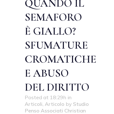
QUANDO IL
SEMAFORO
È GIALLO?
SFUMATURE
CROMATICHE
E ABUSO
DEL DIRITTO
Posted at 18:29h
in
Articoli
,
Articolo
by
Studio
Penso Associati Christian