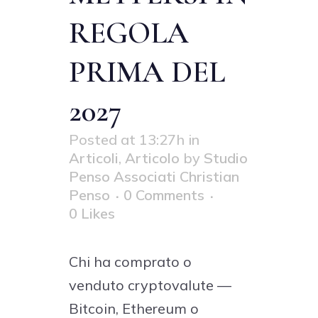
REGOLA
PRIMA DEL
2027
Posted at 13:27h
in
Articoli
,
Articolo
by
Studio
Penso Associati Christian
Penso
0 Comments
0
Likes
Chi ha comprato o
venduto cryptovalute —
Bitcoin, Ethereum o