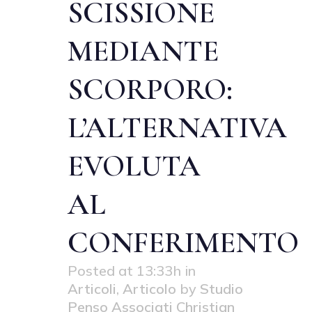
SCISSIONE
MEDIANTE
SCORPORO:
L’ALTERNATIVA
EVOLUTA
AL
CONFERIMENTO
Posted at 13:33h
in
Articoli
,
Articolo
by
Studio
Penso Associati Christian