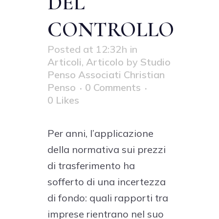
DEL
CONTROLLO
Posted at 12:32h
in
Articoli
,
Articolo
by
Studio
Penso Associati Christian
Penso
0 Comments
0
Likes
Per anni, l’applicazione
della normativa sui prezzi
di trasferimento ha
sofferto di una incertezza
di fondo: quali rapporti tra
imprese rientrano nel suo