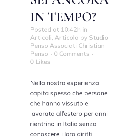
IN TEMPO?
Posted at 10:42h
in
Articoli
,
Articolo
by
Studio
Penso Associati Christian
Penso
0 Comments
0
Likes
Nella nostra esperienza
capita spesso che persone
che hanno vissuto e
lavorato all’estero per anni
rientrino in Italia senza
conoscere i loro diritti