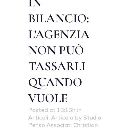
IN
BILANCIO:
L’AGENZIA
NON PUÒ
TASSARLI
QUANDO
VUOLE
Posted at 13:13h
in
Articoli
,
Articolo
by
Studio
Penso Associati Christian