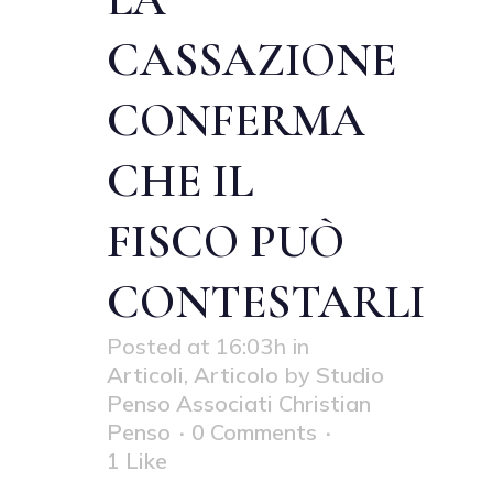
CASSAZIONE
CONFERMA
CHE IL
FISCO PUÒ
CONTESTARLI
Posted at 16:03h
in
Articoli
,
Articolo
by
Studio
Penso Associati Christian
Penso
0 Comments
1
Like