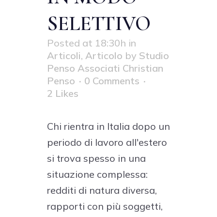
SELETTIVO
Posted at 18:30h
in
Articoli
,
Articolo
by
Studio
Penso Associati Christian
Penso
0 Comments
2
Likes
Chi rientra in Italia dopo un
periodo di lavoro all'estero
si trova spesso in una
situazione complessa:
redditi di natura diversa,
rapporti con più soggetti,