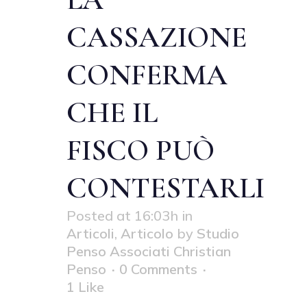
CASSAZIONE
CONFERMA
CHE IL
FISCO PUÒ
CONTESTARLI
Posted at 16:03h
in
Articoli
,
Articolo
by
Studio
Penso Associati Christian
Penso
0 Comments
1
Like