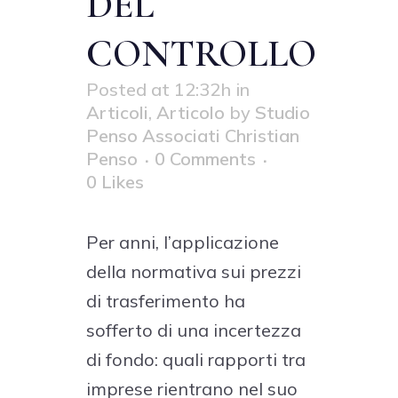
DEL
CONTROLLO
Posted at 12:32h
in
Articoli
,
Articolo
by
Studio
Penso Associati Christian
Penso
0 Comments
0
Likes
Per anni, l’applicazione
della normativa sui prezzi
di trasferimento ha
sofferto di una incertezza
di fondo: quali rapporti tra
imprese rientrano nel suo