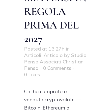
REGOLA
PRIMA DEL
2027
Posted at 13:27h
in
Articoli
,
Articolo
by
Studio
Penso Associati Christian
Penso
0 Comments
0
Likes
Chi ha comprato o
venduto cryptovalute —
Bitcoin, Ethereum o