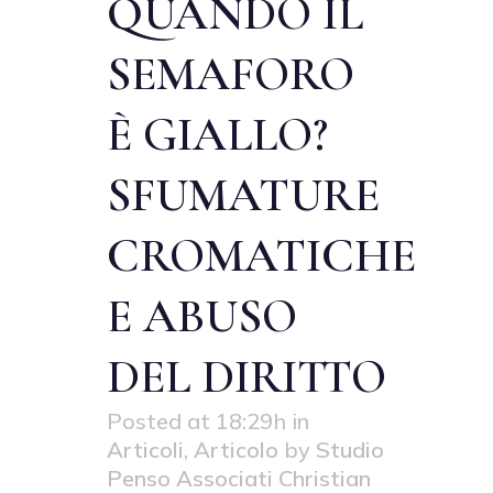
QUANDO IL
SEMAFORO
È GIALLO?
SFUMATURE
CROMATICHE
E ABUSO
DEL DIRITTO
Posted at 18:29h
in
Articoli
,
Articolo
by
Studio
Penso Associati Christian