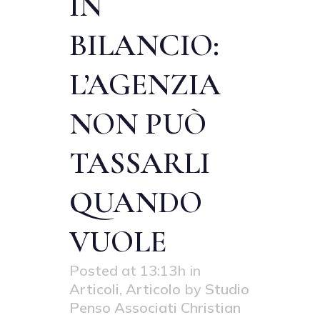
IN
BILANCIO:
L’AGENZIA
NON PUÒ
TASSARLI
QUANDO
VUOLE
Posted at 13:13h
in
Articoli
,
Articolo
by
Studio
Penso Associati Christian