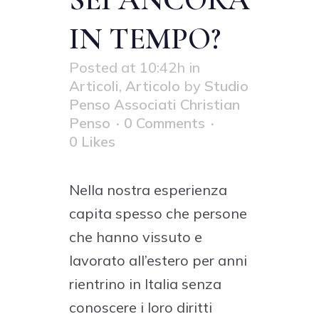
IN TEMPO?
Posted at 10:42h
in
Articoli
,
Articolo
by
Studio
Penso Associati Christian
Penso
0 Comments
0
Likes
Nella nostra esperienza
capita spesso che persone
che hanno vissuto e
lavorato all’estero per anni
rientrino in Italia senza
conoscere i loro diritti