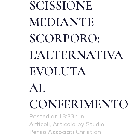
SCISSIONE
MEDIANTE
SCORPORO:
L’ALTERNATIVA
EVOLUTA
AL
CONFERIMENTO
Posted at 13:33h
in
Articoli
,
Articolo
by
Studio
Penso Associati Christian