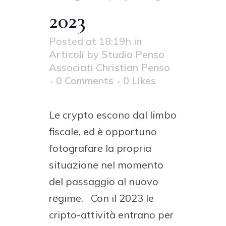
2023
Posted at 18:19h
in
Articoli
by
Studio Penso
Associati Christian Penso
0 Comments
0
Likes
Le crypto escono dal limbo
fiscale, ed è opportuno
fotografare la propria
situazione nel momento
del passaggio al nuovo
regime. Con il 2023 le
cripto-attività entrano per