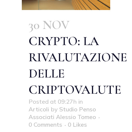
30 NOV
CRYPTO: LA
RIVALUTAZIONE
DELLE
CRIPTOVALUTE
Posted at 09:27h
in
Articoli
by
Studio Penso
Associati Alessio Tomeo
0 Comments
0
Likes