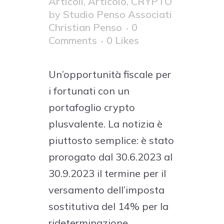
Articoli
,
Articolo
,
CRYPTO
by
Studio Penso Associati
Christian Penso
0
Comments
0
Likes
Un’opportunità fiscale per
i fortunati con un
portafoglio crypto
plusvalente. La notizia è
piuttosto semplice: è stato
prorogato dal 30.6.2023 al
30.9.2023 il termine per il
versamento dell’imposta
sostitutiva del 14% per la
rideterminazione