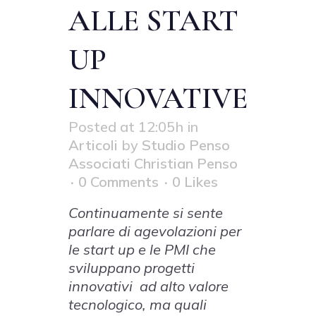
ALLE START
UP
INNOVATIVE
Posted at 12:05h
in
Articoli
by
Studio Penso
Associati Christian Penso
0 Comments
0
Likes
Continuamente si sente
parlare di agevolazioni per
le start up e le PMI che
sviluppano progetti
innovativi ad alto valore
tecnologico, ma quali