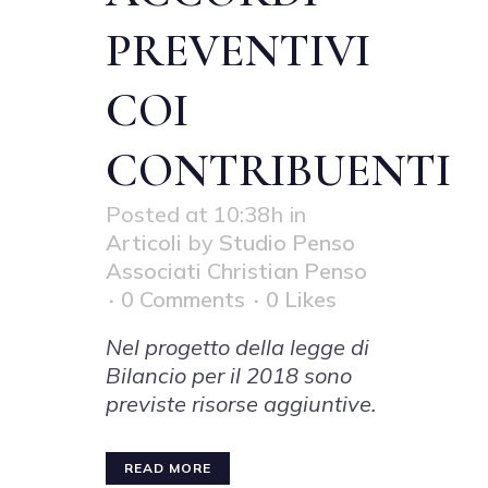
PREVENTIVI
COI
CONTRIBUENTI
Posted at 10:38h
in
Articoli
by
Studio Penso
Associati Christian Penso
0 Comments
0
Likes
Nel progetto della legge di
Bilancio per il 2018 sono
previste risorse aggiuntive.
READ MORE