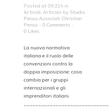
Posted at 09:21h
in
Articoli
,
Articolo
by
Studio
Penso Associati Christian
Penso
0 Comments
0
Likes
La nuova normativa
italiana e il ruolo delle
convenzioni contro la
doppia imposizione: cosa
cambia per i gruppi
internazionali e gli
imprenditori italiani.
_____________________________