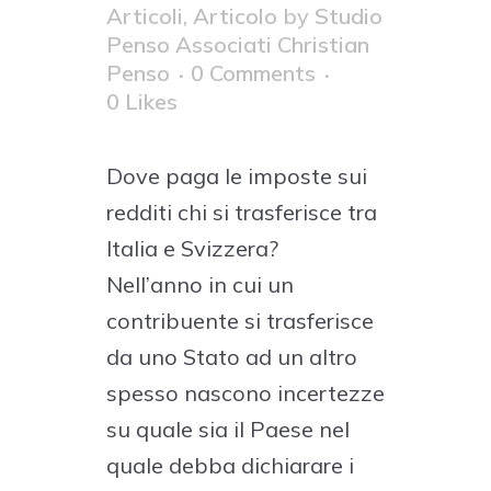
Articoli
,
Articolo
by
Studio
Penso Associati Christian
Penso
0 Comments
0
Likes
Dove paga le imposte sui
redditi chi si trasferisce tra
Italia e Svizzera?
Nell’anno in cui un
contribuente si trasferisce
da uno Stato ad un altro
spesso nascono incertezze
su quale sia il Paese nel
quale debba dichiarare i