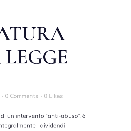
I
NATURA
 LEGGE
0 Comments
0
Likes
di un intervento “anti-abuso”, è
integralmente i dividendi