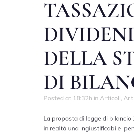
TASSAZI
DIVIDEN
DELLA S
DI BILAN
Posted at 18:32h
in
Articoli
,
Art
La proposta di legge di bilancio 
in realtà una ingiustificabile pe