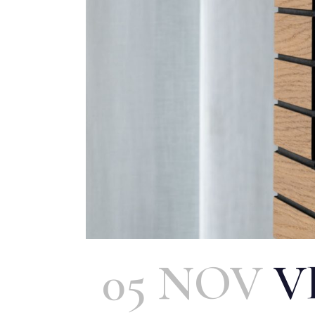
05 NOV
V