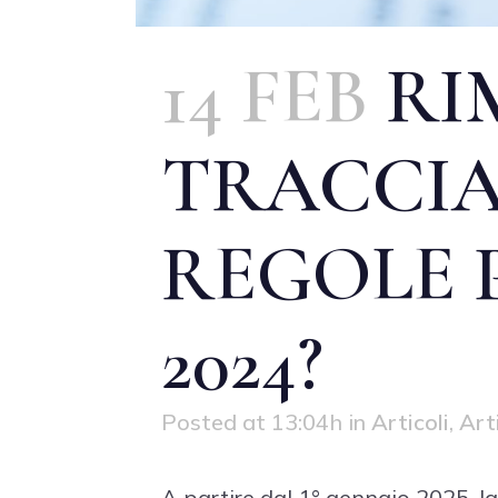
14 FEB
RI
TRACCIAB
REGOLE 
2024?
Posted at 13:04h
in
Articoli
,
Art
A partire dal 1° gennaio 2025, l