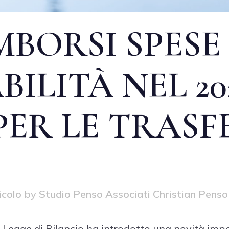
MBORSI SPESE
ILITÀ NEL 20
PER LE TRASF
icolo
by
Studio Penso Associati Christian Penso
a Legge di Bilancio ha introdotto una novità impo