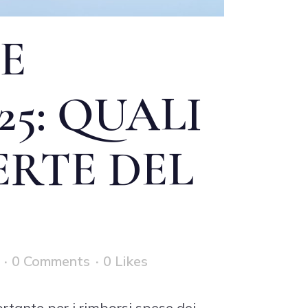
 E
25: QUALI
ERTE DEL
0 Comments
0
Likes
rtante per i rimborsi spese dei