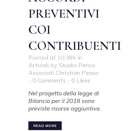
PREVENTIVI
COI
CONTRIBUENTI
Posted at 10:38h
in
Articoli
by
Studio Penso
Associati Christian Penso
0 Comments
0
Likes
Nel progetto della legge di
Bilancio per il 2018 sono
previste risorse aggiuntive.
READ MORE