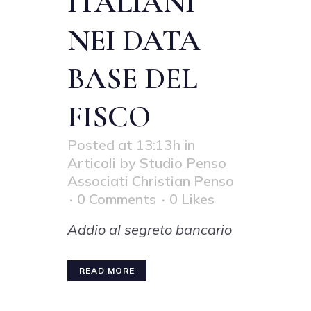
ITALIANI
NEI DATA
BASE DEL
FISCO
Posted at 13:13h
in
Articoli
by
Studio Penso
Associati Christian Penso
0 Comments
0
Likes
Addio al segreto bancario
READ MORE