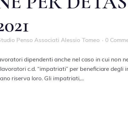
NE PER DETAS
2021
tudio Penso Associati Alessio Tomeo
0 Comme
 lavoratori dipendenti anche nel caso in cui non n
lavoratori c.d. “impatriati” per beneficiare degli i
no riserva loro. Gli impatriati,...