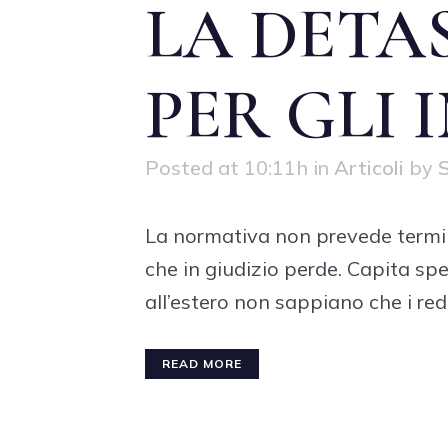
LA DETA
PER GLI 
Posted at 10:11h
in
Articoli
by
S
La normativa non prevede termini
che in giudizio perde. Capita sp
all’estero non sappiano che i redd
READ MORE