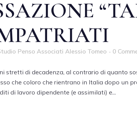
SSAZIONE “TA
IMPATRIATI
tudio Penso Associati Alessio Tomeo
0 Comme
 stretti di decadenza, al contrario di quanto sos
esso che coloro che rientrano in Italia dopo un p
iti di lavoro dipendente (e assimilati) e...