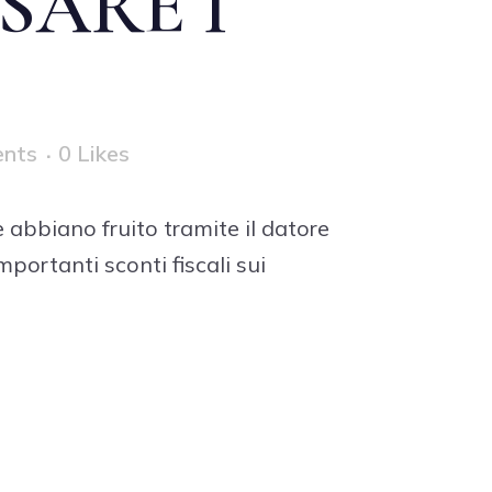
SARE I
nts
0
Likes
e abbiano fruito tramite il datore
mportanti sconti fiscali sui