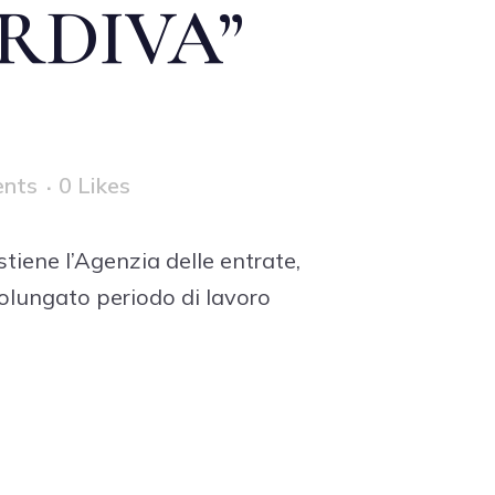
RDIVA”
nts
0
Likes
tiene l’Agenzia delle entrate,
rolungato periodo di lavoro