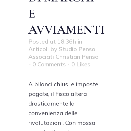
E
AVVIAMENTI
Posted at 18:36h
in
Articoli
by
Studio Penso
Associati Christian Penso
0 Comments
0
Likes
A bilanci chiusi e imposte
pagate, il Fisco altera
drasticamente la
convenienza delle
rivalutazioni. Con mossa