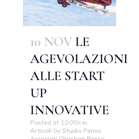
10 NOV
LE
AGEVOLAZIONI
ALLE START
UP
INNOVATIVE
Posted at 12:05h
in
Articoli
by
Studio Penso
Associati Christian Penso