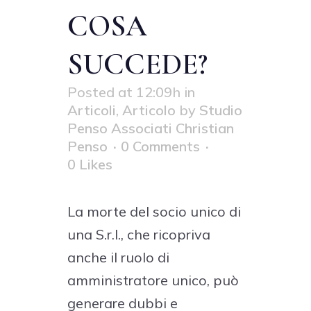
COSA
SUCCEDE?
Posted at 12:09h
in
Articoli
,
Articolo
by
Studio
Penso Associati Christian
Penso
0 Comments
0
Likes
La morte del socio unico di
una S.r.l., che ricopriva
anche il ruolo di
amministratore unico, può
generare dubbi e