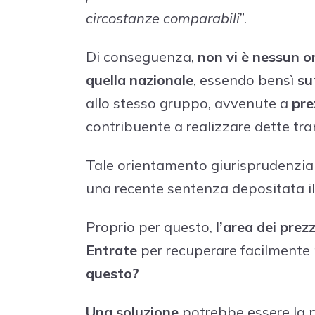
circostanze comparabili
”.
Di conseguenza,
non vi è nessun o
quella nazionale
, essendo bensì
su
allo stesso gruppo, avvenute a
pre
contribuente a realizzare dette tr
Tale orientamento giurisprudenzial
una recente sentenza depositata il
Proprio per questo,
l’area dei prez
Entrate
per recuperare facilmente 
questo?
Una soluzione
potrebbe essere la p