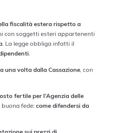
la fiscalità estera rispetto a
i con soggetti esteri appartenenti
a
. La legge obbliga infatti il
ndipendenti
.
a una volta dalla Cassazione
, con
osto fertile per l’Agenzia delle
n buona fede:
come difendersi da
azione sui prezzi di