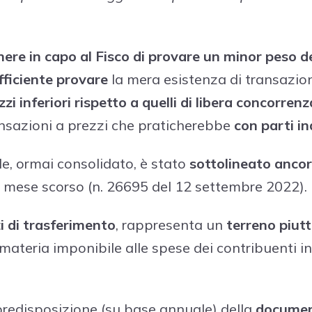
nere in capo al Fisco di provare un
minor peso del
fficiente provare
la mera esistenza di transazion
zzi inferiori rispetto a quelli di libera concorrenz
ansazioni a prezzi che praticherebbe
con parti i
e, ormai consolidato, è stato
sottolineato ancor
 mese scorso (n. 26695 del 12 settembre 2022).
zi di trasferimento
, rappresenta un
terreno piutt
materia imponibile alle spese dei contribuenti i
redisposizione (su base annuale) della
document