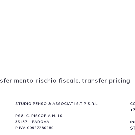
asferimento
,
rischio fiscale
,
transfer pricing
STUDIO PENSO & ASSOCIATI S.T.P S.R.L.
C
+
PSG. C. PISCOPIA N. 10,
35137 – PADOVA
IN
P.IVA 00927280289
S