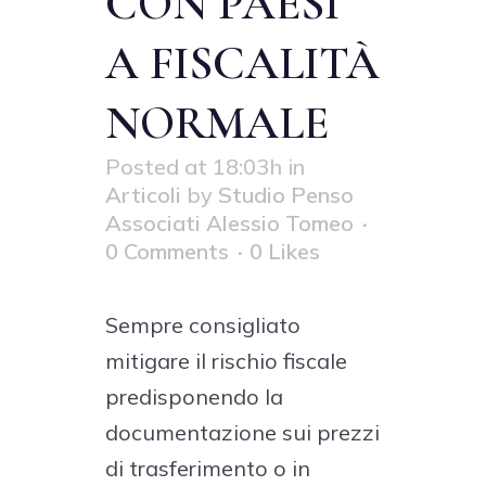
CON PAESI
A FISCALITÀ
NORMALE
Posted at 18:03h
in
Articoli
by
Studio Penso
Associati Alessio Tomeo
0 Comments
0
Likes
Sempre consigliato
mitigare il rischio fiscale
predisponendo la
documentazione sui prezzi
di trasferimento o in