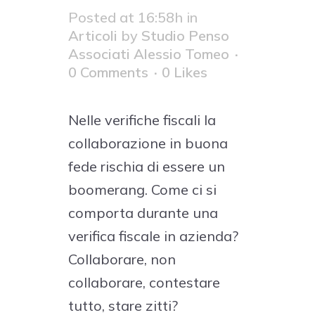
Posted at 16:58h
in
Articoli
by
Studio Penso
Associati Alessio Tomeo
0 Comments
0
Likes
Nelle verifiche fiscali la
collaborazione in buona
fede rischia di essere un
boomerang. Come ci si
comporta durante una
verifica fiscale in azienda?
Collaborare, non
collaborare, contestare
tutto, stare zitti?