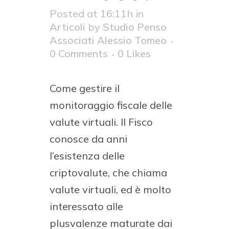
Posted at 16:11h
in
Articoli
by
Studio Penso
Associati Alessio Tomeo
0 Comments
0
Likes
Come gestire il
monitoraggio fiscale delle
valute virtuali. Il Fisco
conosce da anni
l’esistenza delle
criptovalute, che chiama
valute virtuali, ed è molto
interessato alle
plusvalenze maturate dai