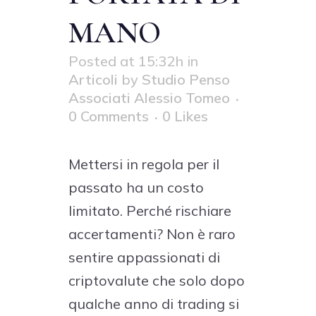
MANO
Posted at 15:32h
in
Articoli
by
Studio Penso
Associati Alessio Tomeo
0 Comments
0
Likes
Mettersi in regola per il
passato ha un costo
limitato. Perché rischiare
accertamenti? Non è raro
sentire appassionati di
criptovalute che solo dopo
qualche anno di trading si