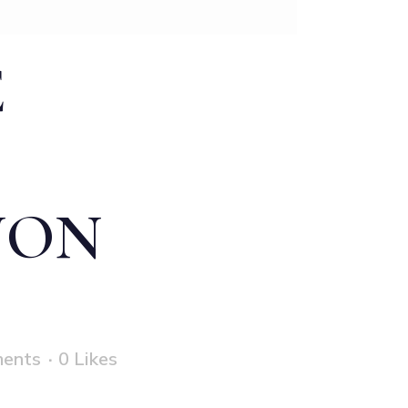
E
NON
ents
0
Likes