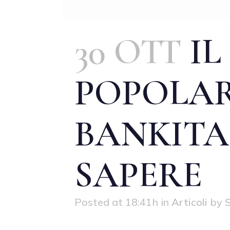
30 OTT
IL
POPOLAR
BANKITA
SAPERE
Posted at 18:41h
in
Articoli
by
S