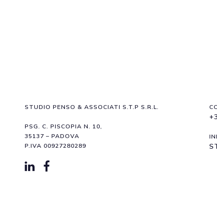
STUDIO PENSO & ASSOCIATI S.T.P S.R.L.
C
+
PSG. C. PISCOPIA N. 10,
35137 – PADOVA
IN
P.IVA 00927280289
S