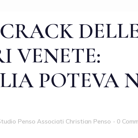
 CRACK DELL
I VENETE:
LIA POTEVA 
tudio Penso Associati Christian Penso
0 Comm