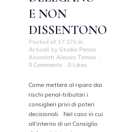
E NON
DISSENTONO
Posted at 17:37h
in
Articoli
by
Studio Penso
Associati Alessio Tomeo
0 Comments
0
Likes
Come mettere al riparo dai
rischi penal-tributari i
consiglieri privi di poteri
decisionali. Nel caso in cui
all’interno di un Consiglio