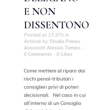
E NON
DISSENTONO
Posted at 17:37h
in
Articoli
by
Studio Penso
Associati Alessio Tomeo
0 Comments
0
Likes
Come mettere al riparo dai
rischi penal-tributari i
consiglieri privi di poteri
decisionali. Nel caso in cui
all’interno di un Consiglio