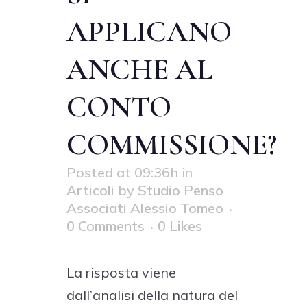
APPLICANO
ANCHE AL
CONTO
COMMISSIONE?
Posted at 09:36h
in
Articoli
by
Studio Penso
Associati Alessio Tomeo
0 Comments
0
Likes
La risposta viene
dall’analisi della natura del