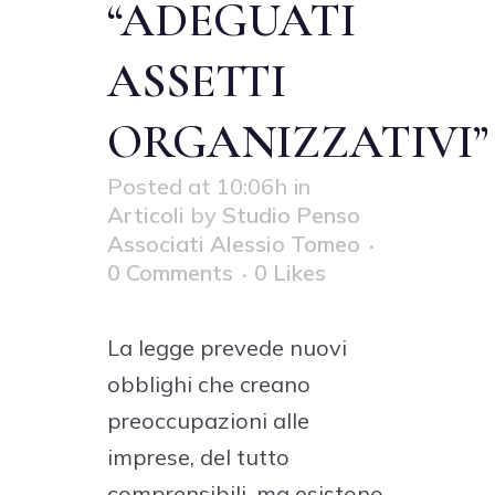
“ADEGUATI
ASSETTI
ORGANIZZATIVI”
Posted at 10:06h
in
Articoli
by
Studio Penso
Associati Alessio Tomeo
0 Comments
0
Likes
La legge prevede nuovi
obblighi che creano
preoccupazioni alle
imprese, del tutto
comprensibili, ma esistono