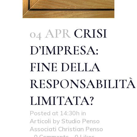
04 APR
CRISI
D’IMPRESA:
FINE DELLA
RESPONSABILITÀ
LIMITATA?
Posted at 14:30h
in
Articoli
by
Studio Penso
Associati Christian Penso
0 Comments
0
Likes