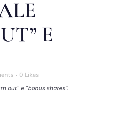
TALE
UT” E
ents
0
Likes
arn out” e “bonus shares”.