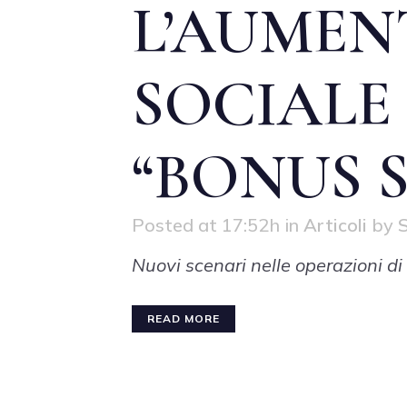
L’AUMEN
SOCIALE
“BONUS 
Posted at 17:52h
in
Articoli
by
S
Nuovi scenari nelle operazioni di
READ MORE