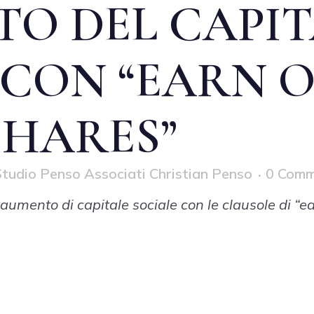
TO DEL CAPI
 CON “EARN O
SHARES”
tudio Penso Associati Christian Penso
0 Comm
 aumento di capitale sociale con le clausole di “e