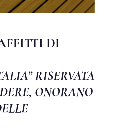
FFITTI DI
ALIA” RISERVATA
IUDERE, ONORANO
DELLE