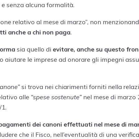
 e senza alcuna formalità.
ione relativo al mese di marzo”, non menzionand
tti anche a chi non paga
.
norma
sia quello di
evitare, anche su questo fron
ano aiutare le imprese ad onorare gli impegni assu
canone”
si trova nei chiarimenti forniti nella rela
elativo alle
“spese sostenute”
nel mese di marzo 2
/1.
i pagamenti dei canoni effettuati nel mese di m
ere che il Fisco, nell’eventualità di una verifica