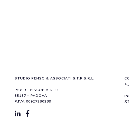
STUDIO PENSO & ASSOCIATI S.T.P S.R.L.
C
+
PSG. C. PISCOPIA N. 10,
35137 – PADOVA
IN
P.IVA 00927280289
S