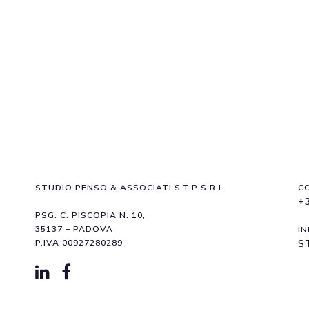
STUDIO PENSO & ASSOCIATI S.T.P S.R.L.
C
+
PSG. C. PISCOPIA N. 10,
35137 – PADOVA
IN
P.IVA 00927280289
S