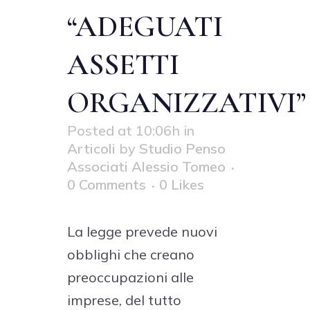
“ADEGUATI
ASSETTI
ORGANIZZATIVI”
Posted at 10:06h
in
Articoli
by
Studio Penso
Associati Alessio Tomeo
0 Comments
0
Likes
La legge prevede nuovi
obblighi che creano
preoccupazioni alle
imprese, del tutto