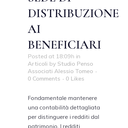
DISTRIBUZIONE
AI
BENEFICIARI
Posted at 18:09h
in
Articoli
by
Studio Penso
Associati Alessio Tomeo
0 Comments
0
Likes
Fondamentale mantenere
una contabilità dettagliata
per distinguere i redditi dal
patrimonio. I redditi