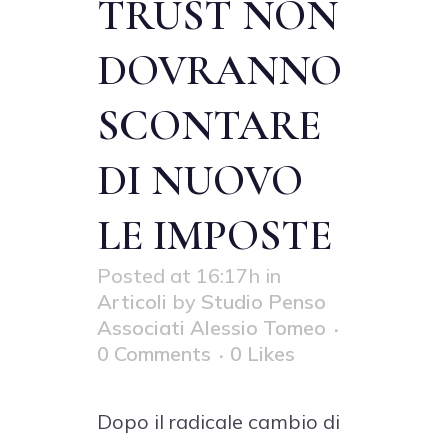
TRUST NON
DOVRANNO
SCONTARE
DI NUOVO
LE IMPOSTE
Posted at 16:17h
in
Articoli
by
Studio Penso
Associati Alessio Tomeo
0 Comments
0
Likes
Dopo il radicale cambio di