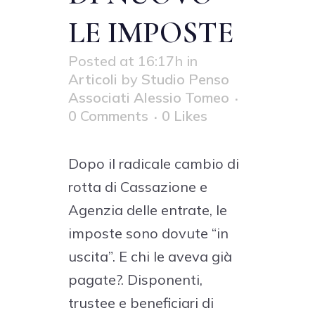
LE IMPOSTE
Posted at 16:17h
in
Articoli
by
Studio Penso
Associati Alessio Tomeo
0 Comments
0
Likes
Dopo il radicale cambio di
rotta di Cassazione e
Agenzia delle entrate, le
imposte sono dovute “in
uscita”. E chi le aveva già
pagate?. Disponenti,
trustee e beneficiari di