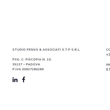
STUDIO PENSO & ASSOCIATI S.T.P S.R.L.
C
+
PSG. C. PISCOPIA N. 10,
35137 – PADOVA
IN
P.IVA 00927280289
S