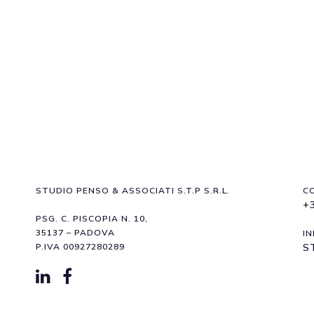
STUDIO PENSO & ASSOCIATI S.T.P S.R.L.
C
+
PSG. C. PISCOPIA N. 10,
35137 – PADOVA
IN
P.IVA 00927280289
S